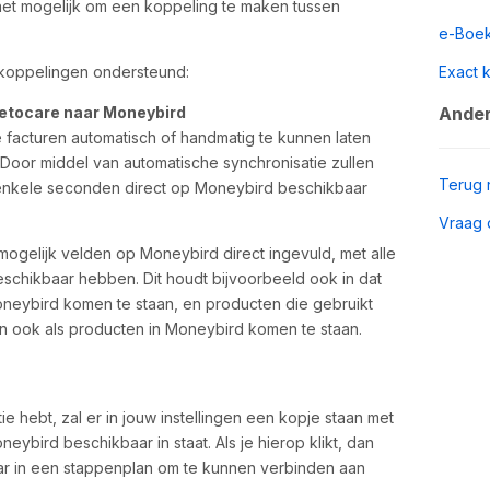
 het mogelijk om een koppeling te maken tussen
e-Boe
koppelingen ondersteund:
Exact 
Vetocare naar Moneybird
Ander
 facturen automatisch of handmatig te kunnen laten
Door middel van automatische synchronisatie zullen
Terug 
 enkele seconden direct op Moneybird beschikbaar
Vraag 
ogelijk velden op Moneybird direct ingevuld, met alle
eschikbaar hebben. Dit houdt bijvoorbeeld ook in dat
oneybird komen te staan, en producten die gebruikt
n ook als producten in Moneybird komen te staan.
e hebt, zal er in jouw instellingen een kopje staan met
eybird beschikbaar in staat. Als je hierop klikt, dan
r in een stappenplan om te kunnen verbinden aan