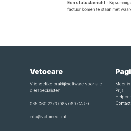
Een statusbericht
- Bij sommig
factuur komen te staan met waaro
Vetocare
Pagi
Vriendelijke praktijksoftware voor alle
Meer in
dierspecialisten
Prijs
Helpcen
Contact
085 060 2273 (085 060 CARE)
info@vetomedia.nl