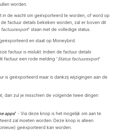
ullen worden.
aat in de wacht om geëxporteerd te worden, of word op
 de factuur details bekeken worden, zal er boven dit
 factuurexport
' staan met de volledige status.
s geëxporteerd en staat op Moneybird.
e factuur is mislukt. Indien de factuur details
t factuur een rode melding '
Status factuurexport
'
uur is geëxporteerd maar is dankzij wijzigingen aan de
ent, dan zul je misschien de volgende twee dingen
ne apps
'
- Via deze knop is het mogelijk om aan te
teerd zal moeten worden. Deze knop is alleen
(opnieuw) geëxporteerd kan worden.