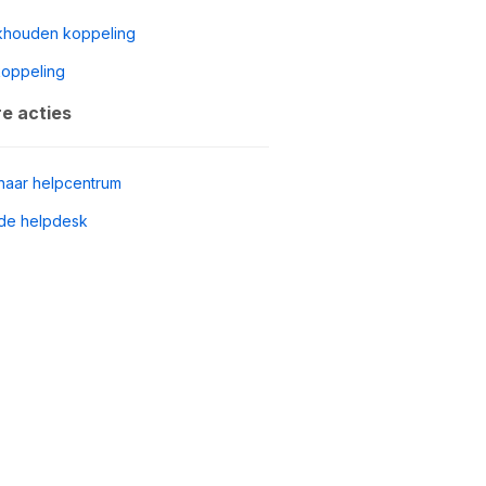
khouden koppeling
koppeling
e acties
naar helpcentrum
de helpdesk