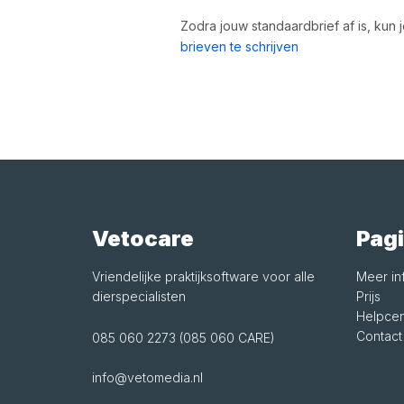
Zodra jouw standaardbrief af is, kun
brieven te schrijven
Vetocare
Pagi
Vriendelijke praktijksoftware voor alle
Meer in
dierspecialisten
Prijs
Helpcen
Contact
085 060 2273 (085 060 CARE)
info@vetomedia.nl