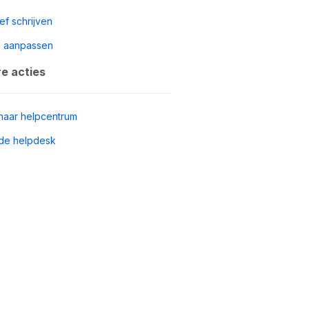
ef schrijven
jl aanpassen
e acties
naar helpcentrum
de helpdesk