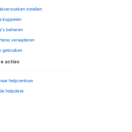
akverzoeken instellen
a koppelen
a's beheren
tenis verwijderen
n gebruiken
e acties
naar helpcentrum
de helpdesk