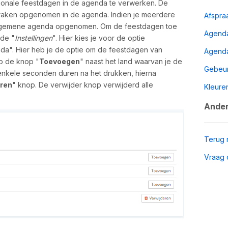
tionale feestdagen in de agenda te verwerken. De
raken opgenomen in de agenda. Indien je meerdere
Afspra
algemene agenda opgenomen. Om de feestdagen toe
Agend
 de "
Instellingen
". Hier kies je voor de optie
a". Hier heb je de optie om de feestdagen van
Agend
p de knop "
Toevoegen
" naast het land waarvan je de
Gebeur
enkele seconden duren na het drukken, hierna
eren
" knop. De verwijder knop verwijderd alle
Kleure
Ander
Terug 
Vraag 