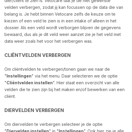
dier/cliënt te zien is. Vetocare laat je de niet gewenste
velden verbergen, zodat jij kan focussen op de data die van
belang is. Je hebt binnen Vetocare zelfs de keuze om te
kiezen of een veld te zien is in een intake of alleen in het
dossier. Als een veld wordt verborgen blijven de gegevens
bewaard, dus als je dit veld weer aanzet zie je het veld met
data weer zoals het voor het verbergen was.
CLIËNTVELDEN VERBERGEN
Om cliëntvelden te verbergen/tonen gaan we naar de
"
Instellingen
" via het menu. Daar selecteren we de optie
"
Cliëntvelden instellen
". Hier staat een overzicht van alle
velden die te zien zijn bij het maken en/of bewerken van een
cliënt.
DIERVELDEN VERBERGEN
Om diervelden te verbergen selecteer je de optie
"
Diervelden instellen
" in "
Instellingen
". Ook hier zie je alle