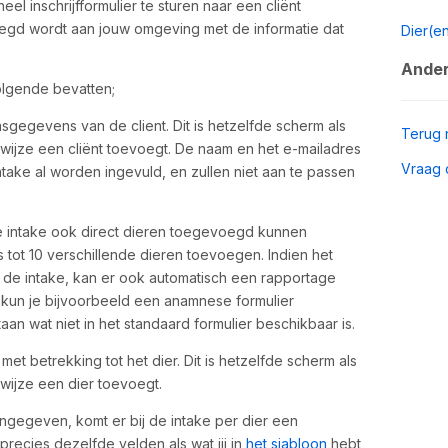
eel inschrijfformulier te sturen naar een cliënt
gd wordt aan jouw omgeving met de informatie dat
Dier(e
Ander
olgende bevatten;
sgegevens van de client. Dit is hetzelfde scherm als
Terug 
e wijze een cliënt toevoegt. De naam en het e-mailadres
Vraag 
ntake al worden ingevuld, en zullen niet aan te passen
de intake ook direct dieren toegevoegd kunnen
 tot 10 verschillende dieren toevoegen. Indien het
de intake, kan er ook automatisch een rapportage
 kun je bijvoorbeeld een anamnese formulier
an wat niet in het standaard formulier beschikbaar is.
 met betrekking tot het dier. Dit is hetzelfde scherm als
e wijze een dier toevoegt.
ngegeven, komt er bij de intake per dier een
precies dezelfde velden als wat jij in
het sjabloon
hebt