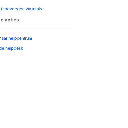
n) toevoegen via intake
e acties
naar helpcentrum
de helpdesk