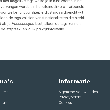
st met mogelijke tags welke je in kunt voeren in het
vervangen worden in het uiteindelijke e-mailbericht.
or welke functionaliteit je dit standaardbericht wilt
en de tags zal zien van functionaliteiten die hierbij
d als je
Herinneringen
kiest, alleen de tags kunnen
, de afspraak, en jouw praktijkinformatie.
na's
Informatie
formatie
Algemene voorwaarden
Privacybeleid
trum
Cookies