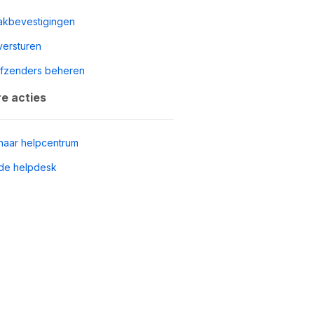
akbevestigingen
versturen
afzenders beheren
e acties
naar helpcentrum
de helpdesk