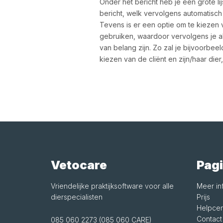
Onder het bericht heb je een grote lij
bericht, welk vervolgens automatisch 
Tevens is er een optie om te kiezen vo
gebruiken, waardoor vervolgens je alle
van belang zijn. Zo zal je bijvoorbeel
kiezen van de cliënt en zijn/haar dier
Vetocare
Pagi
Vriendelijke praktijksoftware voor alle
Meer in
dierspecialisten
Prijs
Helpcen
Contact
085 060 2273 (085 060 CARE)